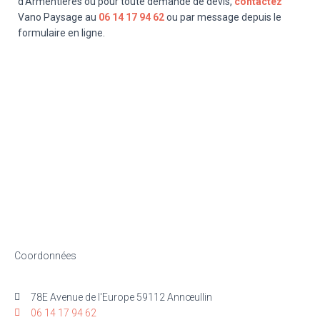
d’Armentières ou pour toute demande de devis,
contactez
Vano Paysage au
06 14 17 94 62
ou par message depuis le
formulaire en ligne.
Coordonnées
78E Avenue de l'Europe 59112 Annœullin
06 14 17 94 62