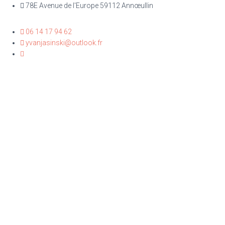
78E Avenue de l'Europe 59112 Annœullin
06 14 17 94 62
yvanjasinski@outlook.fr